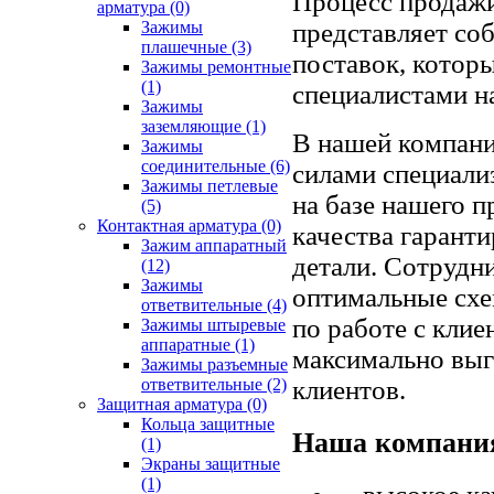
Процесс продажи
арматура
(0)
представляет со
Зажимы
плашечные
(3)
поставок, котор
Зажимы ремонтные
(1)
специалистами н
Зажимы
заземляющие
(1)
В нашей компани
Зажимы
соединительные
(6)
силами специали
Зажимы петлевые
на базе нашего 
(5)
Контактная арматура
(0)
качества гарант
Зажим аппаратный
детали. Сотрудн
(12)
Зажимы
оптимальные схе
ответвительные
(4)
по работе с кли
Зажимы штыревые
аппаратные
(1)
максимально вы
Зажимы разъемные
клиентов.
ответвительные
(2)
Защитная арматура
(0)
Кольца защитные
Наша компания
(1)
Экраны защитные
(1)