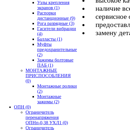
высокое кач
Узлы крепления
наличие все
экранов
(1)
Распорки
сервисное о
дистанционные
(9)
предоставле
Рога разрядные
(3)
Гасители вибрации
замену дета
(4)
Балласты
(1)
Муфты
предохранительные
(2)
Зажимы болтовые
ПАБ
(1)
МОНТАЖНЫЕ
ПРИСПОСОБЛЕНИЯ
(0)
Монтажные ролики
(2)
Монтажные
зажимы
(2)
ОПН
(0)
Ограничитель
перенапряжения
ОПНп-0,38 УХЛ1
(0)
Ограничитель