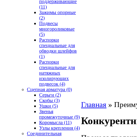
поддерживающие
(11)
Зажимы опорные
(2)
Подвесы
многороликовые
(5)
Распорки
специальные для
обводки шлейфов
(1)
Распорки
специальные для
натяжных
изолирующих
подвесок
(4)
Сцепная арматура
(0)
Серьги
(2)
Скобы
(3)
Главная
»
Преим
Ушки
(5)
Звенья
промежуточные
(9)
Конкурентн
Коромысла
(11)
Узлы крепления
(4)
Соединительная