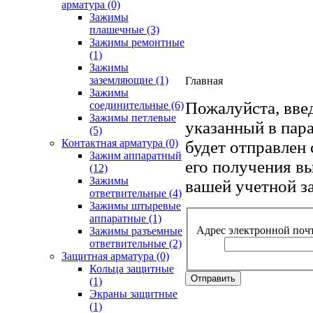
арматура
(0)
Зажимы
плашечные
(3)
Зажимы ремонтные
(1)
Зажимы
заземляющие
(1)
Главная
Зажимы
Пожалуйста, вве
соединительные
(6)
Зажимы петлевые
указанный в пар
(5)
Контактная арматура
(0)
будет отправлен
Зажим аппаратный
его получения в
(12)
Зажимы
вашей учетной з
ответвительные
(4)
Зажимы штыревые
аппаратные
(1)
Адрес электронной поч
Зажимы разъемные
ответвительные
(2)
Защитная арматура
(0)
Кольца защитные
Отправить
(1)
Экраны защитные
(1)