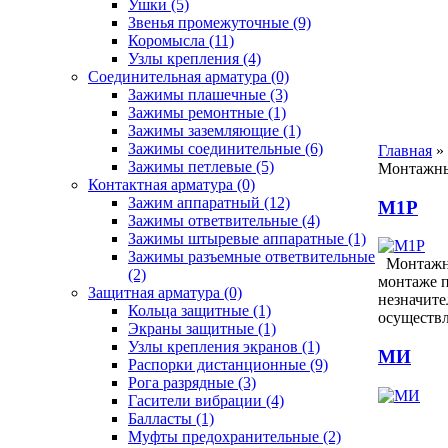
Ушки
(5)
Звенья промежуточные
(9)
Коромысла
(11)
Узлы крепления
(4)
Соединительная арматура
(0)
Зажимы плашечные
(3)
Зажимы ремонтные
(1)
Зажимы заземляющие
(1)
Зажимы соединительные
(6)
Главная
»
Зажимы петлевые
(5)
Монтажны
Контактная арматура
(0)
Зажим аппаратный
(12)
М1Р
Зажимы ответвительные
(4)
Зажимы штыревые аппаратные
(1)
Зажимы разъемные ответвительные
Монтажны
(2)
монтаже п
Защитная арматура
(0)
незначите
Кольца защитные
(1)
осуществ
Экраны защитные
(1)
Узлы крепления экранов
(1)
МИ
Распорки дистанционные
(9)
Рога разрядные
(3)
Гасители вибрации
(4)
Балласты
(1)
Муфты предохранительные
(2)