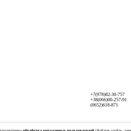
+7(978)82-30-757
+38(066)00-257-91
(0652)618-871
редусмотрена
обработка метаданных пользователей
(файлов cookie, дан