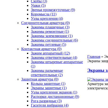
Скобы
(3)
Ушки
(5)
Звенья промежуточные
(9)
Коромысла
(11)
Узлы крепления
(4)
Соединительная арматура
(0)
Зажимы плашечные
(3)
Зажимы ремонтные
(1)
Зажимы заземляющие
(1)
Зажимы соединительные
(6)
Зажимы петлевые
(5)
Контактная арматура
(0)
Зажим аппаратный
(12)
Главная
»
Э
Зажимы ответвительные
(4)
Экраны защи
Зажимы штыревые аппаратные
(1)
Экраны з
Зажимы разъемные
ответвительные
(2)
Защитная арматура
(0)
Кольца защитные
(1)
Арматура за
Экраны защитные
(1)
электричес
Узлы крепления экранов
(1)
Распорки дистанционные
(9)
Рога разрядные
(3)
Гасители вибрации
(4)