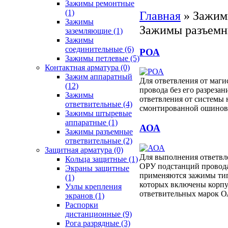
Зажимы ремонтные
(1)
Главная
»
Зажим
Зажимы
Зажимы разъемны
заземляющие
(1)
Зажимы
соединительные
(6)
РОА
Зажимы петлевые
(5)
Контактная арматура
(0)
Зажим аппаратный
Для ответвления от маги
(12)
провода без его разрезани
Зажимы
ответвления от системы 
ответвительные
(4)
смонтированной ошино
Зажимы штыревые
аппаратные
(1)
АОА
Зажимы разъемные
ответвительные
(2)
Защитная арматура
(0)
Для выполнения ответвл
Кольца защитные
(1)
ОРУ подстанций провод
Экраны защитные
применяются зажимы тип
(1)
которых включены корпу
Узлы крепления
ответвительных марок 
экранов
(1)
Распорки
дистанционные
(9)
Рога разрядные
(3)