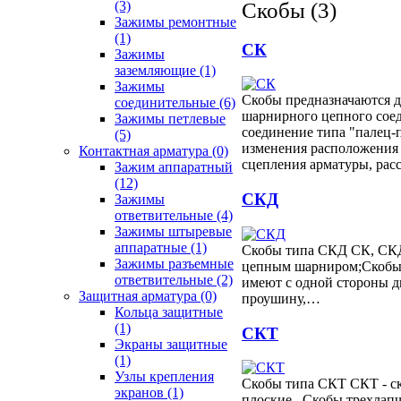
Скобы (3)
(3)
Зажимы ремонтные
(1)
СК
Зажимы
заземляющие
(1)
Зажимы
Скобы предназначаются д
соединительные
(6)
шарнирного цепного сое
Зажимы петлевые
соединение типа "палец-
(5)
изменения расположения
Контактная арматура
(0)
сцепления арматуры, ра
Зажим аппаратный
(12)
СКД
Зажимы
ответвительные
(4)
Зажимы штыревые
аппаратные
(1)
Скобы типа СКД СК, СКД
Зажимы разъемные
цепным шарниром;Скобы
ответвительные
(2)
имеют с одной стороны 
Защитная арматура
(0)
проушину,…
Кольца защитные
(1)
СКТ
Экраны защитные
(1)
Узлы крепления
Скобы типа СКТ СКТ - с
экранов
(1)
плоские,. Скобы трехлап