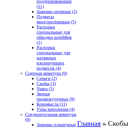
поддерживающие
(11)
Зажимы опорные
(2)
Подвесы
многороликовые
(5)
Распорки
специальные для
обводки шлейфов
(1)
Распорки
специальные для
натяжных
изолирующих
подвесок
(4)
Сцепная арматура
(0)
Серьги
(2)
Скобы
(3)
Ушки
(5)
Звенья
промежуточные
(9)
Коромысла
(11)
Узлы крепления
(4)
Соединительная арматура
(0)
Главная
»
Скоб
Зажимы плашечные