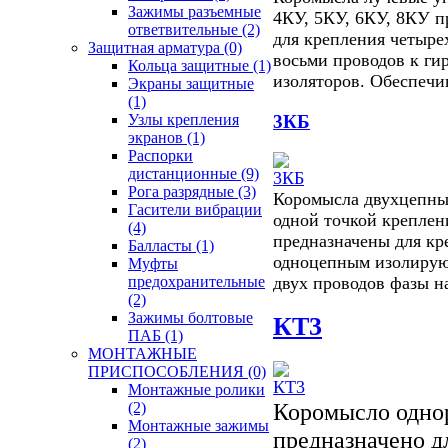
Зажимы разъемные
4КУ, 5КУ, 6КУ, 8КУ п
ответвительные
(2)
для крепления четырех
Защитная арматура
(0)
восьми проводов к ги
Кольца защитные
(1)
изоляторов. Обеспеч
Экраны защитные
(1)
3КБ
Узлы крепления
экранов
(1)
Распорки
дистанционные
(9)
Рога разрядные
(3)
Коромысла двухцепны
Гасители вибрации
одной точкой креплен
(4)
предназначены для кр
Балласты
(1)
одноцепным изолиру
Муфты
двух проводов фазы 
предохранительные
(2)
Зажимы болтовые
КТ3
ПАБ
(1)
МОНТАЖНЫЕ
ПРИСПОСОБЛЕНИЯ
(0)
Монтажные ролики
Коромысло однор
(2)
Монтажные зажимы
предназначено д
(2)