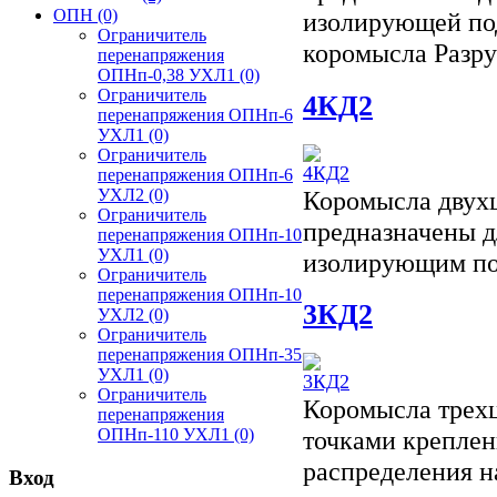
ОПН
(0)
изолирующей по
Ограничитель
коромысла Разр
перенапряжения
ОПНп-0,38 УХЛ1
(0)
Ограничитель
4КД2
перенапряжения ОПНп-6
УХЛ1
(0)
Ограничитель
перенапряжения ОПНп-6
Коромысла двухц
УХЛ2
(0)
Ограничитель
предназначены д
перенапряжения ОПНп-10
УХЛ1
(0)
изолирующим по
Ограничитель
перенапряжения ОПНп-10
3КД2
УХЛ2
(0)
Ограничитель
перенапряжения ОПНп-35
УХЛ1
(0)
Ограничитель
Коромысла трехц
перенапряжения
точками креплен
ОПНп-110 УХЛ1
(0)
распределения н
Вход