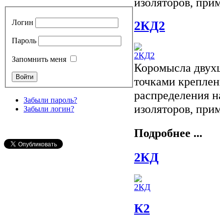
изоляторов, пр
Логин
2КД2
Пароль
Запомнить меня
Коромысла двухц
точками креплен
распределения н
Забыли пароль?
изоляторов, при
Забыли логин?
Подробнее ...
2КД
К2