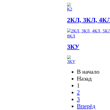
2КЛ, 3КЛ, 4К
3КУ
В начало
Назад
1
2
3
Вперёд