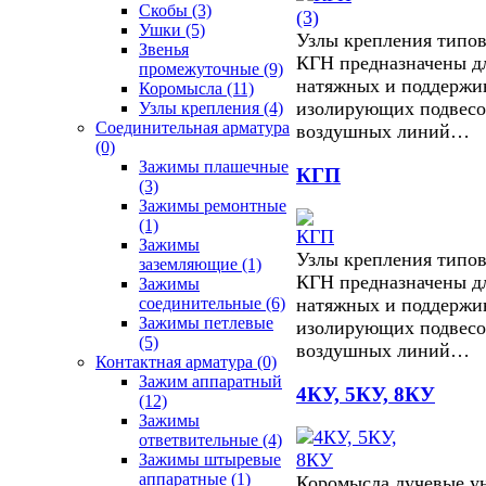
Скобы
(3)
Ушки
(5)
Узлы крепления типов
Звенья
КГН предназначены д
промежуточные
(9)
натяжных и поддерж
Коромысла
(11)
изолирующих подвесо
Узлы крепления
(4)
Соединительная арматура
воздушных линий…
(0)
Зажимы плашечные
КГП
(3)
Зажимы ремонтные
(1)
Зажимы
Узлы крепления типов
заземляющие
(1)
КГН предназначены д
Зажимы
натяжных и поддерж
соединительные
(6)
Зажимы петлевые
изолирующих подвесо
(5)
воздушных линий…
Контактная арматура
(0)
Зажим аппаратный
4КУ, 5КУ, 8КУ
(12)
Зажимы
ответвительные
(4)
Зажимы штыревые
аппаратные
(1)
Коромысла лучевые у