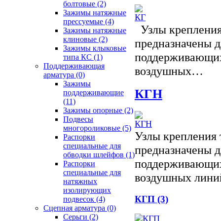
болтовые
(2)
Зажимы натяжные
прессуемые
(4)
Узлы крепления
Зажимы натяжные
клиновые
(2)
предназначены д
Зажимы клыковые
поддерживающих
типа КС
(1)
Поддерживающая
воздушных…
арматура
(0)
Зажимы
КГН
поддерживающие
(11)
Зажимы опорные
(2)
Подвесы
многороликовые
(5)
Узлы крепления 
Распорки
специальные для
предназначены д
обводки шлейфов
(1)
поддерживающих
Распорки
специальные для
воздушных лин
натяжных
изолирующих
КГП (3)
подвесок
(4)
Сцепная арматура
(0)
Серьги
(2)