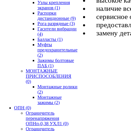
высокое кач
Узлы крепления
наличие все
экранов
(1)
Распорки
сервисное о
дистанционные
(9)
предоставле
Рога разрядные
(3)
Гасители вибрации
замену дета
(4)
Балласты
(1)
Муфты
предохранительные
(2)
Зажимы болтовые
ПАБ
(1)
МОНТАЖНЫЕ
ПРИСПОСОБЛЕНИЯ
(0)
Монтажные ролики
(2)
Монтажные
зажимы
(2)
ОПН
(0)
Ограничитель
перенапряжения
ОПНп-0,38 УХЛ1
(0)
Ограничитель