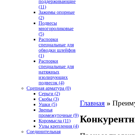
поддерживающие
(11)
Зажимы опорные
(2)
Подвесы
многороликовые
(5)
Распорки
специальные для
обводки шлейфов
(1)
Распорки
специальные для
натяжных
изолирующих
подвесок
(4)
Сцепная арматура
(0)
Серьги
(2)
Скобы
(3)
Главная
»
Преим
Ушки
(5)
Звенья
промежуточные
(9)
Конкурентн
Коромысла
(11)
Узлы крепления
(4)
Соединительная