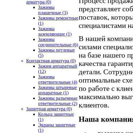
Процесс продажи
арматура
(0)
представляет со
Зажимы
плашечные
(3)
поставок, котор
Зажимы ремонтные
(1)
специалистами н
Зажимы
заземляющие
(1)
В нашей компани
Зажимы
соединительные
(6)
силами специали
Зажимы петлевые
на базе нашего 
(5)
Контактная арматура
(0)
качества гарант
Зажим аппаратный
детали. Сотрудн
(12)
Зажимы
оптимальные схе
ответвительные
(4)
по работе с кли
Зажимы штыревые
аппаратные
(1)
максимально вы
Зажимы разъемные
клиентов.
ответвительные
(2)
Защитная арматура
(0)
Кольца защитные
Наша компания
(1)
Экраны защитные
(1)