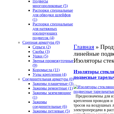
Подвесы
многороликовые
(5)
Распорки специальные
для обводки шлейфов
(1)
Распорки специальные
для натяжных
изолирующих
подвесок
(4)
Сцепная арматура
(0)
Главная
»
Прод
Серьги
(2)
Скобы
(3)
линейные подв
Ушки
(5)
Изоляторы сте
Звенья промежуточные
(9)
Коромысла
(11)
Изоляторы стекл
Узлы крепления
(4)
подвесные тарель
Соединительная арматура
(0)
Зажимы плашечные
(3)
Зажимы ремонтные
(1)
Зажимы заземляющие
Преднозначены для и
(1)
крепления проводов и
Зажимы
тросов на воздушных 
соединительные
(6)
электропередачи в ра
Зажимы петлевые
(5)