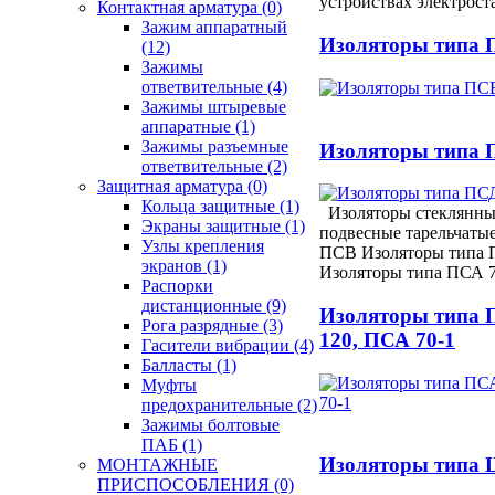
устройствах электрос
Контактная арматура
(0)
Зажим аппаратный
Изоляторы типа
(12)
Зажимы
ответвительные
(4)
Зажимы штыревые
аппаратные
(1)
Зажимы разъемные
Изоляторы типа 
ответвительные
(2)
Защитная арматура
(0)
Кольца защитные
(1)
Изоляторы стеклянны
Экраны защитные
(1)
подвесные тарельчаты
Узлы крепления
ПСВ Изоляторы типа 
экранов
(1)
Изоляторы типа ПСА 
Распорки
дистанционные
(9)
Изоляторы типа 
Рога разрядные
(3)
120, ПСА 70-1
Гасители вибрации
(4)
Балласты
(1)
Муфты
предохранительные
(2)
Зажимы болтовые
ПАБ
(1)
Изоляторы типа
МОНТАЖНЫЕ
ПРИСПОСОБЛЕНИЯ
(0)