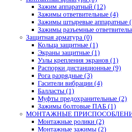
Зажим аппаратный
(12)
Зажимы ответвительные
(4)
Зажимы штыревые аппаратные
(
Зажимы разъемные ответвитель
Защитная арматура
(0)
Кольца защитные
(1)
Экраны защитные
(1)
Узлы крепления экранов
(1)
Распорки дистанционные
(9)
Рога разрядные
(3)
Гасители вибрации
(4)
Балласты
(1)
Муфты предохранительные
(2)
Зажимы болтовые ПАБ
(1)
МОНТАЖНЫЕ ПРИСПОСОБЛЕН
Монтажные ролики
(2)
Монтажные зажимы
(2)