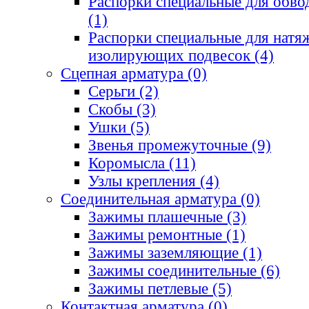
Распорки специальные для обв
(1)
Распорки специальные для нат
изолирующих подвесок
(4)
Сцепная арматура
(0)
Серьги
(2)
Скобы
(3)
Ушки
(5)
Звенья промежуточные
(9)
Коромысла
(11)
Узлы крепления
(4)
Соединительная арматура
(0)
Зажимы плашечные
(3)
Зажимы ремонтные
(1)
Зажимы заземляющие
(1)
Зажимы соединительные
(6)
Зажимы петлевые
(5)
Контактная арматура
(0)