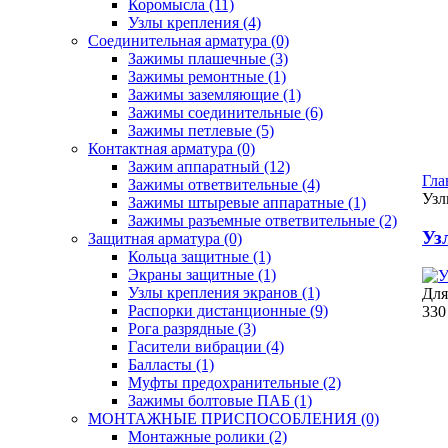
Коромысла
(11)
Узлы крепления
(4)
Соединительная арматура
(0)
Зажимы плашечные
(3)
Зажимы ремонтные
(1)
Зажимы заземляющие
(1)
Зажимы соединительные
(6)
Зажимы петлевые
(5)
Контактная арматура
(0)
Зажим аппаратный
(12)
Гла
Зажимы ответвительные
(4)
Узл
Зажимы штыревые аппаратные
(1)
Зажимы разъемные ответвительные
(2)
Уз
Защитная арматура
(0)
Кольца защитные
(1)
Экраны защитные
(1)
Узлы крепления экранов
(1)
Для
Распорки дистанционные
(9)
330
Рога разрядные
(3)
Гасители вибрации
(4)
Балласты
(1)
Муфты предохранительные
(2)
Зажимы болтовые ПАБ
(1)
МОНТАЖНЫЕ ПРИСПОСОБЛЕНИЯ
(0)
Монтажные ролики
(2)