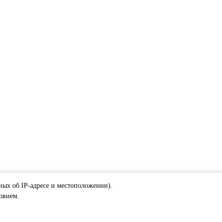
ных об IP-адресе и местоположении).
ловием.