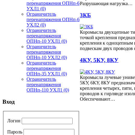
перенапряжения ОПНп-6
Разрушающая нагрузка…
УХЛ1
(0)
Ограничитель
3КБ
перенапряжения ОПНп-6
УХЛ2
(0)
Ограничитель
Коромысла двухцепные ти
перенапряжения
точкой крепления предназ
ОПНп-10 УХЛ1
(0)
крепления к одноцепным
Ограничитель
подвескам двух проводов
перенапряжения
ОПНп-10 УХЛ2
(0)
4КУ, 5КУ, 8КУ
Ограничитель
перенапряжения
ОПНп-35 УХЛ1
(0)
Коромысла лучевые униве
Ограничитель
5КУ, 6КУ, 8КУ предназнач
перенапряжения
крепления четырех, пяти,
ОПНп-110 УХЛ1
(0)
проводов к гирлянде изол
Обеспечивают…
Вход
Логин
Пароль