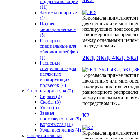
3КУ
поддерживающие
(11)
Зажимы опорные
Коромысла применяются 
(2)
двухцепных или многоце
Подвесы
изолирующих подвесок дл
многороликовые
равномерного распределе
(5)
между отдельными цепями
Распорки
посредством их…
специальные для
обводки шлейфов
2КЛ, 3КЛ, 4КЛ, 5КЛ
(1)
Распорки
специальные для
натяжных
Коромысла применяются 
изолирующих
двухцепных или многоце
подвесок
(4)
изолирующих подвесок дл
Сцепная арматура
(0)
равномерного распределе
Серьги
(2)
между отдельными цепями
Скобы
(3)
посредством их…
Ушки
(5)
Звенья
К2
промежуточные
(9)
Коромысла
(11)
Узлы крепления
(4)
Коромысла применяются 
Соединительная
двухцепных или многоце