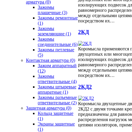
арматура
(0)
изолирующих подвесок дл
Зажимы
равномерного распределе
плашечные
(3)
между отдельными цепями
Зажимы ремонтные
посредством их…
(1)
Зажимы
2КД
заземляющие
(1)
Зажимы
соединительные
(6)
Коромысла применяются 
Зажимы петлевые
двухцепных или многоце
(5)
изолирующих подвесок дл
Контактная арматура
(0)
равномерного распределе
Зажим аппаратный
между отдельными цепями
(12)
посредством их…
Зажимы
ответвительные
(4)
2КД2
Зажимы штыревые
аппаратные
(1)
Зажимы разъемные
ответвительные
(2)
Коромысла двухцепные дв
Защитная арматура
(0)
2КД2 с двумя точками кр
Кольца защитные
предназначены для равно
(1)
распределения нагрузок 
Экраны защитные
цепями изоляторов, прим
(1)