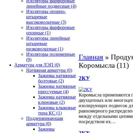
Изоляторы фарфоровые
линейные подвесные
(4)
Изоляторы опорно-
штыревые
высоковольтные
(3)
Изоляторы фарфоровые
опорные
(1)
Изоляторы линейные
штыревые
низковольтные
(1)
Изоляторы полимерные
Главная
»
Проду
(9)
Коромысла (11)
Арматура для ЛЭП
(0)
Натяжная арматура
(0)
Зажимы натяжные
2КУ
болтовые
(2)
Зажимы натяжные
прессуемые
(4)
Коромысла применяются 
Зажимы натяжные
двухцепных или многоце
клиновые
(2)
изолирующих подвесок дл
Зажимы клыковые
равномерного распределе
типа КС
(1)
между отдельными цепями
Поддерживающая
посредством их…
арматура
(0)
Зажимы