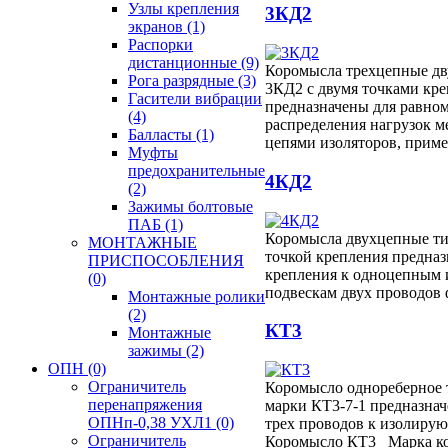
Узлы крепления
3КД2
экранов
(1)
Распорки
дистанционные
(9)
Коромысла трехцепные дв
Рога разрядные
(3)
3КД2 с двумя точками кр
Гасители вибрации
предназначены для равно
(4)
распределения нагрузок 
Балласты
(1)
цепями изоляторов, прим
Муфты
предохранительные
4КД2
(2)
Зажимы болтовые
ПАБ
(1)
Коромысла двухцепные ти
МОНТАЖНЫЕ
точкой крепления предназ
ПРИСПОСОБЛЕНИЯ
крепления к одноцепным
(0)
подвескам двух проводов
Монтажные ролики
(2)
КТ3
Монтажные
зажимы
(2)
ОПН
(0)
Ограничитель
Коромысло однореберное 
перенапряжения
марки КТ3-7-1 предназнач
ОПНп-0,38 УХЛ1
(0)
трех проводов к изолирую
Ограничитель
Коромысло КТ3 Марка к