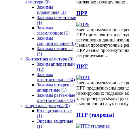
натяжных изолирующих
арматура
(0)
Зажимы
плашечные
(3)
ПРР
Зажимы ремонтные
(1)
Зажимы
Звенья промежуточные ре
заземляющие
(1)
ПРР применяются для сту
Зажимы
регулировки длины изоли
соединительные
(6)
Звенья промежуточные ре
Зажимы петлевые
ПРР Звенья промежуточн
(5)
регулируемые…
Контактная арматура
(0)
Зажим аппаратный
ПРТ
(12)
Зажимы
ответвительные
(4)
Звенья промежуточные тр
Зажимы штыревые
ПРТ предназначены для у
аппаратные
(1)
изолирующих подвесок в
Зажимы разъемные
электропередач.Конструкт
ответвительные
(2)
выполнено из двух изогн
Защитная арматура
(0)
Кольца защитные
ПТР (талрепы)
(1)
Экраны защитные
(1)