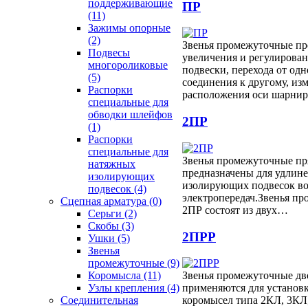
поддерживающие
ПР
(11)
Зажимы опорные
(2)
Звенья промежуточные пр
Подвесы
увеличения и регулирова
многороликовые
подвески, перехода от одн
(5)
соединения к другому, из
Распорки
расположения оси шарни
специальные для
обводки шлейфов
2ПР
(1)
Распорки
специальные для
Звенья промежуточные пр
натяжных
предназначены для удлин
изолирующих
изолирующих подвесок в
подвесок
(4)
электропередач.Звенья п
Сцепная арматура
(0)
2ПР состоят из двух…
Серьги
(2)
Скобы
(3)
2ПРР
Ушки
(5)
Звенья
промежуточные
(9)
Звенья промежуточные д
Коромысла
(11)
применяются для установ
Узлы крепления
(4)
коромысел типа 2КЛ, 3КЛ
Соединительная