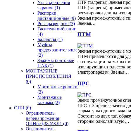
ПТР (талрепы) Звенья пр
Узлы крепления
ПТР (талрепы) применяют
экранов
(1)
регулировки длины изоли
Распорки
Звенья промежуточные ти
дистанционные
(9)
Звенья…
Рога разрядные
(3)
Гасители вибрации
ПТМ
(4)
Балласты
(1)
Муфты
предохранительные
Звенья промежуточные м
(2)
ПТМ применяются для удо
Зажимы болтовые
эксплуатации натяжных 
ПАБ
(1)
изолирующих подвесок в
МОНТАЖНЫЕ
электропередач. Звенья…
ПРИСПОСОБЛЕНИЯ
(0)
ПРС
Монтажные ролики
(2)
Монтажные
Звено промежуточное спе
зажимы
(2)
ПРС-7-3 предназначено дл
ОПН
(0)
с арматуры одного ряда на
Ограничитель
Состоит из двух тяг, обра
перенапряжения
стороны однолапчатую…
ОПНп-0,38 УХЛ1
(0)
Ограничитель