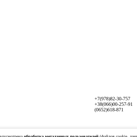
+7(978)82-30-757
+38(066)00-257-91
(0652)618-871
редусмотрена
обработка метаданных пользователей
(файлов cookie, дан