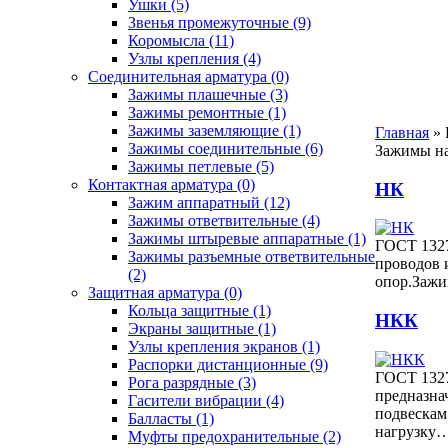
Ушки
(5)
Звенья промежуточные
(9)
Коромысла
(11)
Узлы крепления
(4)
Соединительная арматура
(0)
Зажимы плашечные
(3)
Зажимы ремонтные
(1)
Зажимы заземляющие
(1)
Главная
»
Зажимы соединительные
(6)
Зажимы на
Зажимы петлевые
(5)
Контактная арматура
(0)
НК
Зажим аппаратный
(12)
Зажимы ответвительные
(4)
Зажимы штыревые аппаратные
(1)
ГОСТ 1327
Зажимы разъемные ответвительные
проводов 
(2)
опор.Зажи
Защитная арматура
(0)
Кольца защитные
(1)
НКК
Экраны защитные
(1)
Узлы крепления экранов
(1)
Распорки дистанционные
(9)
ГОСТ 1327
Рога разрядные
(3)
предназна
Гасители вибрации
(4)
подвескам
Балласты
(1)
нагрузку
Муфты предохранительные
(2)