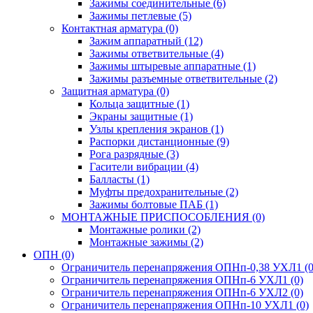
Зажимы соединительные
(6)
Зажимы петлевые
(5)
Контактная арматура
(0)
Зажим аппаратный
(12)
Зажимы ответвительные
(4)
Зажимы штыревые аппаратные
(1)
Зажимы разъемные ответвительные
(2)
Защитная арматура
(0)
Кольца защитные
(1)
Экраны защитные
(1)
Узлы крепления экранов
(1)
Распорки дистанционные
(9)
Рога разрядные
(3)
Гасители вибрации
(4)
Балласты
(1)
Муфты предохранительные
(2)
Зажимы болтовые ПАБ
(1)
МОНТАЖНЫЕ ПРИСПОСОБЛЕНИЯ
(0)
Монтажные ролики
(2)
Монтажные зажимы
(2)
ОПН
(0)
Ограничитель перенапряжения ОПНп-0,38 УХЛ1
(0
Ограничитель перенапряжения ОПНп-6 УХЛ1
(0)
Ограничитель перенапряжения ОПНп-6 УХЛ2
(0)
Ограничитель перенапряжения ОПНп-10 УХЛ1
(0)