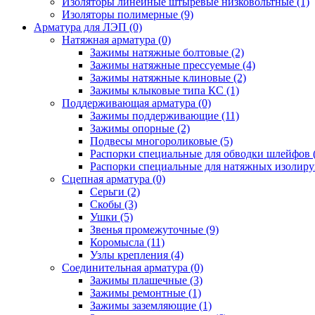
Изоляторы линейные штыревые низковольтные
(1)
Изоляторы полимерные
(9)
Арматура для ЛЭП
(0)
Натяжная арматура
(0)
Зажимы натяжные болтовые
(2)
Зажимы натяжные прессуемые
(4)
Зажимы натяжные клиновые
(2)
Зажимы клыковые типа КС
(1)
Поддерживающая арматура
(0)
Зажимы поддерживающие
(11)
Зажимы опорные
(2)
Подвесы многороликовые
(5)
Распорки специальные для обводки шлейфов
Распорки специальные для натяжных изолир
Сцепная арматура
(0)
Серьги
(2)
Скобы
(3)
Ушки
(5)
Звенья промежуточные
(9)
Коромысла
(11)
Узлы крепления
(4)
Соединительная арматура
(0)
Зажимы плашечные
(3)
Зажимы ремонтные
(1)
Зажимы заземляющие
(1)