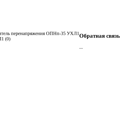
итель перенапряжения ОПНп-35 УХЛ1
Обратная связь
1 (0)
...