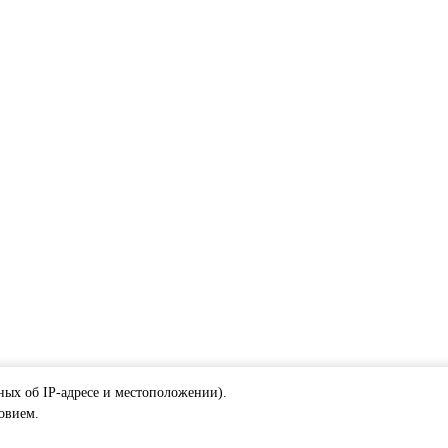
ных об IP-адресе и местоположении).
ловием.