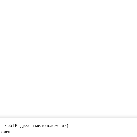
ных об IP-адресе и местоположении).
ловием.