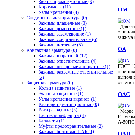
Звенья промежуточные
(9)
Коромысла
(11)
ОМ
Узлы крепления
(4)
Соединительная арматура
(0)
Зажимы плашечные
(3)
Для отв
Зажимы ремонтные
(1)
ошиновк
Зажимы заземляющие
(1)
зажима 
Зажимы соединительные
(6)
Зажимы петлевые
(5)
ОА
Контактная арматура
(0)
Зажим аппаратный
(12)
Зажимы ответвительные
(4)
ГОСТ 13
Зажимы штыревые аппаратные
(1)
ошиновк
Зажимы разъемные ответвительные
выполн
(2)
ответв
Защитная арматура
(0)
Кольца защитные
(1)
ОАС
Экраны защитные
(1)
Узлы крепления экранов
(1)
Распорки дистанционные
(9)
Рога разрядные
(3)
Марка з
Гасители вибрации
(4)
Размеры
Балласты
(1)
А-50ПС
Муфты предохранительные
(2)
Зажимы болтовые ПАБ
(1)
ОАП