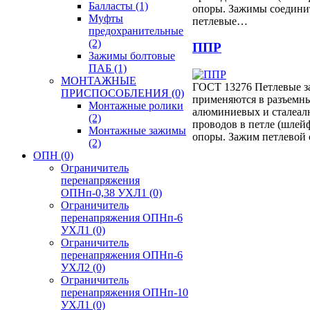
Балласты
(1)
опоры. Зажимы соедини
Муфты
петлевые…
предохранительные
(2)
ППР
Зажимы болтовые
ПАБ
(1)
МОНТАЖНЫЕ
ГОСТ 13276 Петлевые 
ПРИСПОСОБЛЕНИЯ
(0)
применяются в разъемн
Монтажные ролики
алюминиевых и сталеа
(2)
проводов в петле (шлей
Монтажные зажимы
опоры. Зажим петлевой
(2)
ОПН
(0)
Ограничитель
перенапряжения
ОПНп-0,38 УХЛ1
(0)
Ограничитель
перенапряжения ОПНп-6
УХЛ1
(0)
Ограничитель
перенапряжения ОПНп-6
УХЛ2
(0)
Ограничитель
перенапряжения ОПНп-10
УХЛ1
(0)