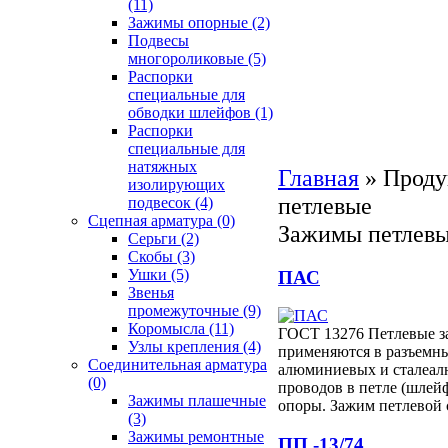
(11)
Зажимы опорные
(2)
Подвесы
многороликовые
(5)
Распорки
специальные для
обводки шлейфов
(1)
Распорки
специальные для
натяжных
Главная
»
Проду
изолирующих
петлевые
подвесок
(4)
Сцепная арматура
(0)
Зажимы петлевы
Серьги
(2)
Скобы
(3)
Ушки
(5)
ПАС
Звенья
промежуточные
(9)
Коромысла
(11)
ГОСТ 13276 Петлевые 
Узлы крепления
(4)
применяются в разъемн
Соединительная арматура
алюминиевых и сталеа
(0)
проводов в петле (шлей
Зажимы плашечные
опоры. Зажим петлевой
(3)
Зажимы ремонтные
ПП -13/74