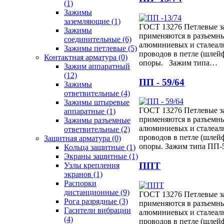
(1)
Зажимы
заземляющие
(1)
ГОСТ 13276 Петлевые 
Зажимы
применяются в разъемн
соединительные
(6)
алюминиевых и сталеа
Зажимы петлевые
(5)
проводов в петле (шлей
Контактная арматура
(0)
опоры. Зажим типа…
Зажим аппаратный
(12)
ПП - 59/64
Зажимы
ответвительные
(4)
Зажимы штыревые
ГОСТ 13276 Петлевые 
аппаратные
(1)
применяются в разъемн
Зажимы разъемные
алюминиевых и сталеа
ответвительные
(2)
проводов в петле (шлей
Защитная арматура
(0)
опоры. Зажим типа ПП
Кольца защитные
(1)
Экраны защитные
(1)
ППТ
Узлы крепления
экранов
(1)
Распорки
дистанционные
(9)
ГОСТ 13276 Петлевые 
Рога разрядные
(3)
применяются в разъемн
Гасители вибрации
алюминиевых и сталеа
(4)
проводов в петле (шлей